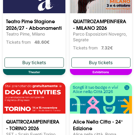
Teatro Pime Stagione
QUATTROZAMPEINFIERA
2026/27 - Abbonamenti
- MILANO 2026
Teatro Pime, Milano
Parco Esposizioni Novegro,
Segrate
Tickets from
48.60€
Tickets from
7.32€
Theater
Exhibitions
QUATTROZAMPEINFIERA
Alice Nella Citta - 24°
- TORINO 2026
Edizione
SET - Scalo Eventi Torino,
Alice nella città, Roma