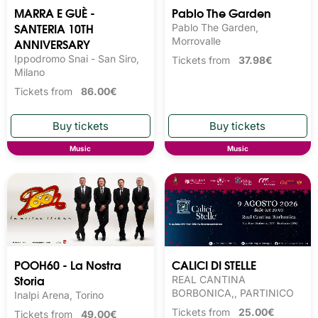
MARRA E GUÈ -
Pablo The Garden
SANTERIA 10TH
Pablo The Garden,
ANNIVERSARY
Morrovalle
Ippodromo Snai - San Siro,
Tickets from
37.98€
Milano
Tickets from
86.00€
Music
Music
POOH60 - La Nostra
CALICI DI STELLE
Storia
REAL CANTINA
BORBONICA,, PARTINICO
Inalpi Arena, Torino
Tickets from
25.00€
Tickets from
49.00€