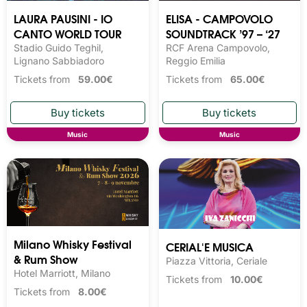
LAURA PAUSINI - IO
ELISA - CAMPOVOLO
CANTO WORLD TOUR
SOUNDTRACK ’97 – ‘27
Stadio Guido Teghil,
RCF Arena Campovolo,
Lignano Sabbiadoro
Reggio Emilia
Tickets from
59.00€
Tickets from
65.00€
Music
Music
Milano Whisky Festival 
CERIAL'E MUSICA
& Rum Show
Piazza Vittoria, Ceriale
Hotel Marriott, Milano
Tickets from
10.00€
Tickets from
8.00€