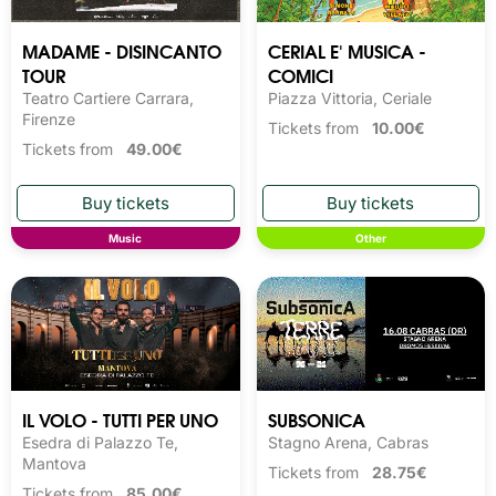
MADAME - DISINCANTO
CERIAL E' MUSICA -
TOUR
COMICI
Teatro Cartiere Carrara,
Piazza Vittoria, Ceriale
Firenze
Tickets from
10.00€
Tickets from
49.00€
Music
Other
IL VOLO - TUTTI PER UNO
SUBSONICA
Esedra di Palazzo Te,
Stagno Arena, Cabras
Mantova
Tickets from
28.75€
Tickets from
85.00€