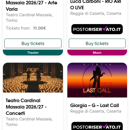
Luca Carboni - RIO ARI
Massaia 2026/27 - Arte
O LIVE
Varia
Reggia di Caserta, Caserta
Teatro Cardinal Massaia,
Torino
Tickets from
11.00€
Theater
Music
Teatro Cardinal
Giorgia – G – Last Call
Massaia 2026/27 -
Reggia di Caserta, Caserta
Concerti
Teatro Cardinal Massaia,
Torino