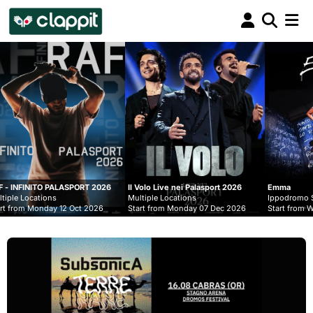
Clappit
biglietteria
 PALASPORT 2026
Il Volo Live nei Palasport 2026
Emma
ns
Multiple Locations
Ippodromo Snai - San Sir
ay 12 Oct 2026
Start from Monday 07 Dec 2026
Start from Wednesday 09