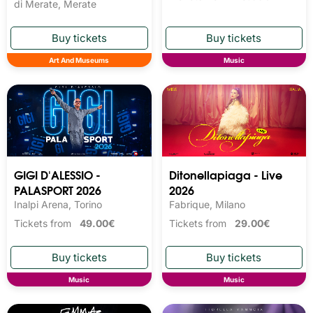
di Merate, Merate
Art And Museums
Music
GIGI D'ALESSIO -
Ditonellapiaga - Live
PALASPORT 2026
2026
Inalpi Arena, Torino
Fabrique, Milano
Tickets from
49.00€
Tickets from
29.00€
Music
Music