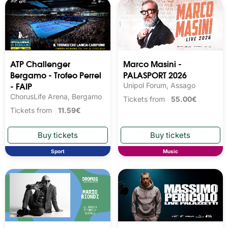
ATP Challenger
Marco Masini -
Bergamo - Trofeo Perrel
PALASPORT 2026
- FAIP
Unipol Forum, Assago
ChorusLife Arena, Bergamo
Tickets from
55.00€
Tickets from
11.59€
Sport
Music