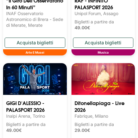
“Il Giro Dell’Osservatorio
RAF - INFINITO
In 60 Minuti”
PALASPORT 2026
INAF Osservatorio
Unipol Forum, Assago
Astronomico di Brera - Sede
Biglietti a partire da
di Merate, Merate
49.00€
Arte E Musei
Musica
GIGI D'ALESSIO -
Ditonellapiaga - Live
PALASPORT 2026
2026
Inalpi Arena, Torino
Fabrique, Milano
Biglietti a partire da
Biglietti a partire da
49.00€
29.00€