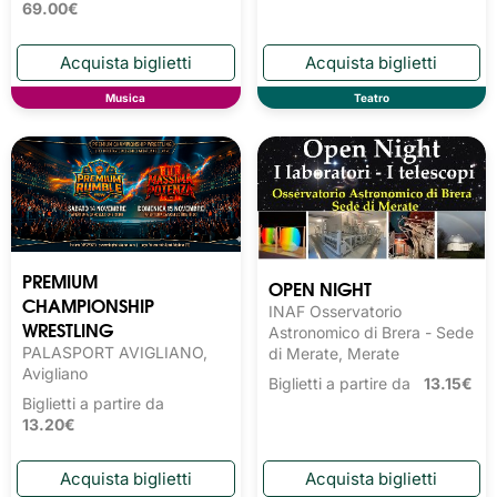
69.00€
Musica
Teatro
PREMIUM
OPEN NIGHT
CHAMPIONSHIP
INAF Osservatorio
WRESTLING
Astronomico di Brera - Sede
PALASPORT AVIGLIANO,
di Merate, Merate
Avigliano
Biglietti a partire da
13.15€
Biglietti a partire da
13.20€