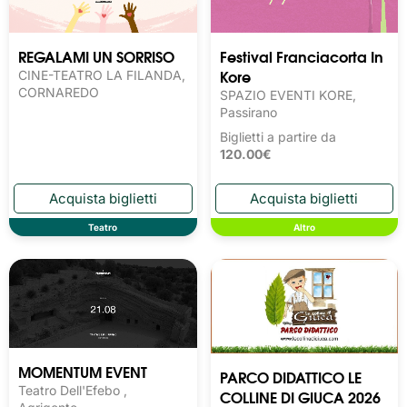
REGALAMI UN SORRISO
Festival Franciacorta In
Kore
CINE-TEATRO LA FILANDA,
CORNAREDO
SPAZIO EVENTI KORE,
Passirano
Biglietti a partire da
120.00€
Teatro
Altro
MOMENTUM EVENT
PARCO DIDATTICO LE
Teatro Dell'Efebo ,
COLLINE DI GIUCA 2026