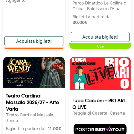
Agrigento
Parco Didattico Le Colline di
Giuca , Baldissero d’Alba
Biglietti a partire da
30.00€
Altro
Teatro Cardinal
Luca Carboni - RIO ARI
Massaia 2026/27 - Arte
O LIVE
Varia
Reggia di Caserta, Caserta
Teatro Cardinal Massaia,
Torino
Biglietti a partire da
11.00€