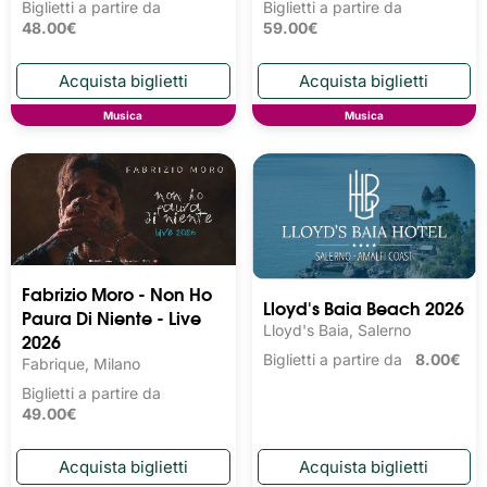
Biglietti a partire da
Biglietti a partire da
48.00€
59.00€
Musica
Musica
Fabrizio Moro - Non Ho
Lloyd's Baia Beach 2026
Paura Di Niente - Live
Lloyd's Baia, Salerno
2026
Biglietti a partire da
8.00€
Fabrique, Milano
Biglietti a partire da
49.00€