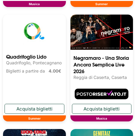
Musica
Summer
Quadrifoglio Lido
Negramaro - Una Storia
Quadrifoglio, Pontecagnano
Ancora Semplice Live
2026
Biglietti a partire da
4.00€
Reggia di Caserta, Caserta
Summer
Musica