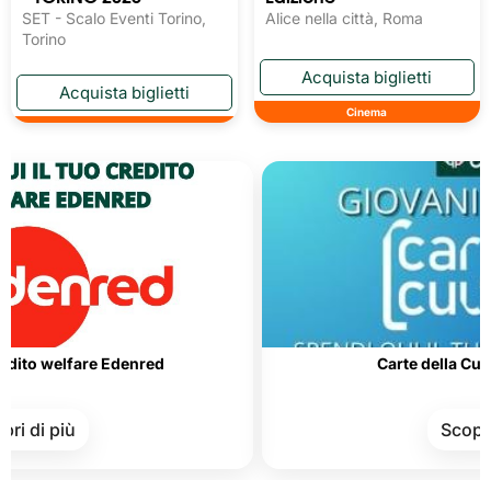
SET - Scalo Eventi Torino,
Alice nella città, Roma
Torino
Cinema
fare Edenred
Carte della Cultura e del
ù
Scopri di più