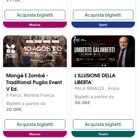
Musica
Sport
Mangé E Zombé -
L'ILLUSIONE DELLA
Traditional Puglia Event
LIBERTA'
V Ed.
PALA RINALDI , Anzio
Il Parco, Martina Franca
Biglietti a partire da
30.38€
Biglietti a partire da
20.00€
Musica
Teatro