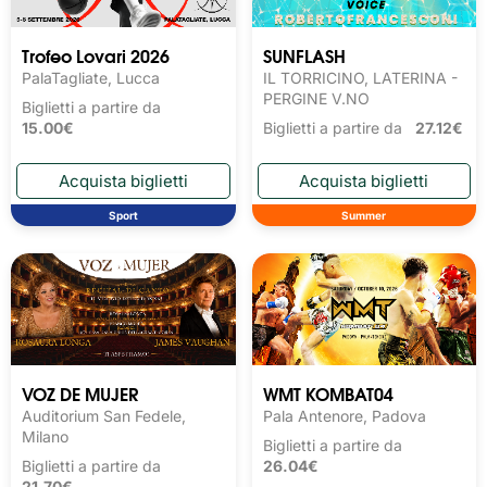
Trofeo Lovari 2026
SUNFLASH
PalaTagliate, Lucca
IL TORRICINO, LATERINA -
PERGINE V.NO
Biglietti a partire da
15.00€
Biglietti a partire da
27.12€
Sport
Summer
VOZ DE MUJER
WMT KOMBAT04
Auditorium San Fedele,
Pala Antenore, Padova
Milano
Biglietti a partire da
Biglietti a partire da
26.04€
21.70€