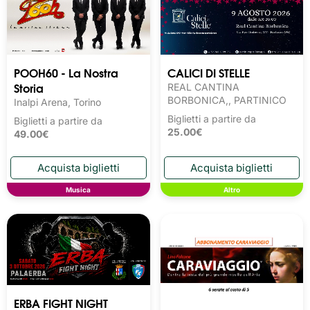
POOH60 - La Nostra
CALICI DI STELLE
Storia
REAL CANTINA
BORBONICA,, PARTINICO
Inalpi Arena, Torino
Biglietti a partire da
Biglietti a partire da
25.00€
49.00€
Musica
Altro
ERBA FIGHT NIGHT