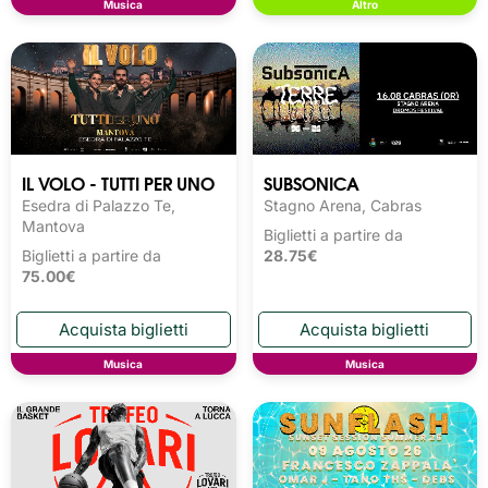
Musica
Altro
IL VOLO - TUTTI PER UNO
SUBSONICA
Esedra di Palazzo Te,
Stagno Arena, Cabras
Mantova
Biglietti a partire da
Biglietti a partire da
28.75€
75.00€
Musica
Musica