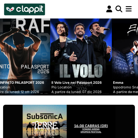
Clappit
biglietteria
026
Il Volo Live nei Palasport 2026
Emma
L
Più Location
Ippodromo Snai - San Siro
P
6
A partire da lunedì 07 dic 2026
A partire da mercoledì 09 set 2026
A