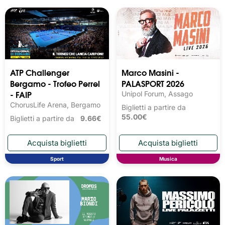
ATP Challenger
Marco Masini -
Bergamo - Trofeo Perrel
PALASPORT 2026
- FAIP
Unipol Forum, Assago
ChorusLife Arena, Bergamo
Biglietti a partire da
55.00€
Biglietti a partire da
9.66€
Sport
Musica