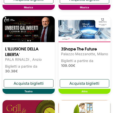
Musica
Musica
L'ILLUSIONE DELLA
3Shape The Future
LIBERTA'
Palazzo Mezzanotte, Milano
PALA RINALDI , Anzio
Biglietti a partire da
109.00€
Biglietti a partire da
30.38€
Teatro
Altro