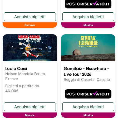
Summer
Musica
Lucio Corsi
Gemitaiz - Elsewhere -
Live Tour 2026
Nelson Mandela Forum,
Firenze
Reggia di Caserta, Caserta
Biglietti a partire da
46.00€
Musica
Musica