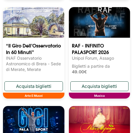
“Il Giro Dell’Osservatorio
RAF - INFINITO
In 60 Minuti”
PALASPORT 2026
INAF Osservatorio
Unipol Forum, Assago
Astronomico di Brera - Sede
Biglietti a partire da
di Merate, Merate
49.00€
Arte E Musei
Musica