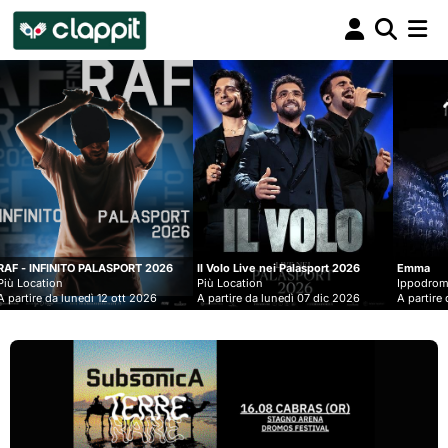
Clappit
biglietteria
ORT 2026
Il Volo Live nei Palasport 2026
Emma
Più Location
Ippodromo Snai - San Siro
tt 2026
A partire da lunedì 07 dic 2026
A partire da mercoledì 09 set 20