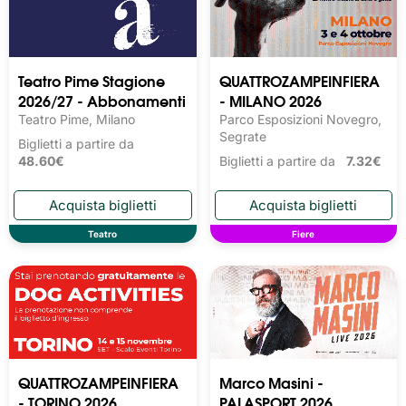
Teatro Pime Stagione
QUATTROZAMPEINFIERA
2026/27 - Abbonamenti
- MILANO 2026
Teatro Pime, Milano
Parco Esposizioni Novegro,
Segrate
Biglietti a partire da
48.60€
Biglietti a partire da
7.32€
Teatro
Fiere
QUATTROZAMPEINFIERA
Marco Masini -
- TORINO 2026
PALASPORT 2026