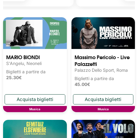
MARIO BIONDI
Massimo Pericolo - Live
Palazzetti
S'Angelu, Neoneli
Palazzo Dello Sport, Roma
Biglietti a partire da
25.30€
Biglietti a partire da
45.00€
Musica
Musica