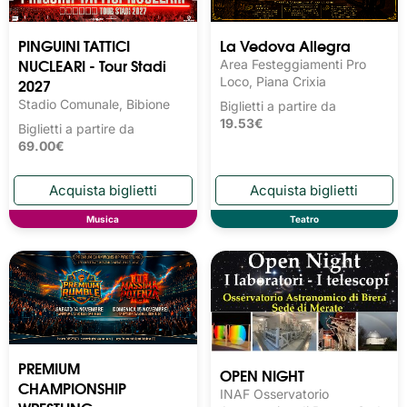
PINGUINI TATTICI
La Vedova Allegra
NUCLEARI - Tour Stadi
Area Festeggiamenti Pro
2027
Loco, Piana Crixia
Stadio Comunale, Bibione
Biglietti a partire da
19.53€
Biglietti a partire da
69.00€
Musica
Teatro
PREMIUM
OPEN NIGHT
CHAMPIONSHIP
INAF Osservatorio