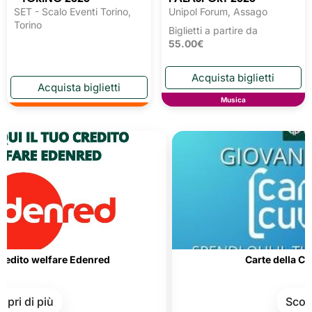
SET - Scalo Eventi Torino,
Unipol Forum, Assago
Torino
Biglietti a partire da
55.00€
Musica
elfare Edenred
Carte della Cultura e de
iù
Scopri di più