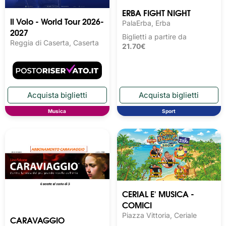
ERBA FIGHT NIGHT
Il Volo - World Tour 2026-
PalaErba, Erba
2027
Biglietti a partire da
Reggia di Caserta, Caserta
21.70€
Musica
Sport
CERIAL E' MUSICA -
COMICI
Piazza Vittoria, Ceriale
CARAVAGGIO