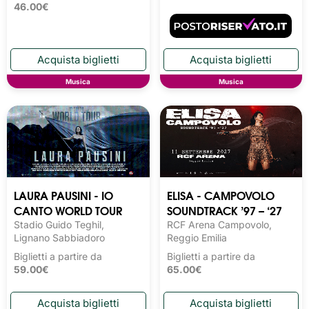
46.00€
Musica
Musica
LAURA PAUSINI - IO
ELISA - CAMPOVOLO
CANTO WORLD TOUR
SOUNDTRACK ’97 – ‘27
Stadio Guido Teghil,
RCF Arena Campovolo,
Lignano Sabbiadoro
Reggio Emilia
Biglietti a partire da
Biglietti a partire da
59.00€
65.00€