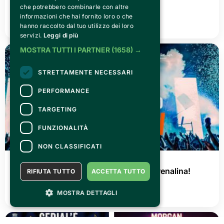
Canelli città del Vino 2026
che potrebbero combinarle con altre
informazioni che hai fornito loro o che
LEGGI TUTTO
hanno raccolto dal tuo utilizzo dei loro
servizi.
Leggi di più
MOSTRA TUTTI I PARTNER
(1658) →
STRETTAMENTE NECESSARI
PERFORMANCE
TARGETING
FUNZIONALITÀ
NON CLASSIFICATI
GIOVEDÌ 02 LUGLIO 2026
AGRISHOW 2026: tre giorni di pura adrenalina!
RIFIUTA TUTTO
ACCETTA TUTTO
LEGGI TUTTO
MOSTRA DETTAGLI