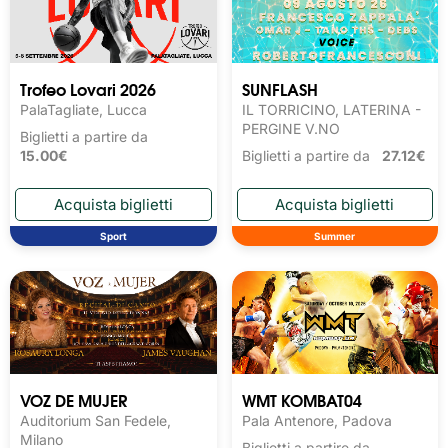
Trofeo Lovari 2026
SUNFLASH
PalaTagliate, Lucca
IL TORRICINO, LATERINA -
PERGINE V.NO
Biglietti a partire da
15.00€
Biglietti a partire da
27.12€
Sport
Summer
VOZ DE MUJER
WMT KOMBAT04
Auditorium San Fedele,
Pala Antenore, Padova
Milano
Biglietti a partire da