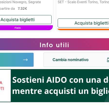
osizioni Novegro, Segrate
SET - Scalo Eventi Torino, Torin
a partire da
7.32€
Fiere
Info utili
Cambia nominativo