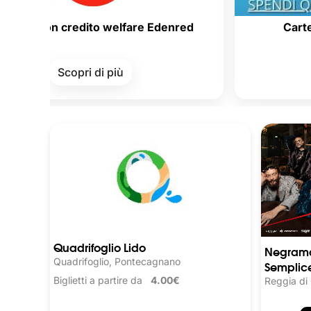
n credito welfare Edenred
Carte della Cul
Scopri di più
Scopr
Quadrifoglio Lido
Negrama
Quadrifoglio, Pontecagnano
Semplice
Biglietti a partire da
4.00€
Reggia di