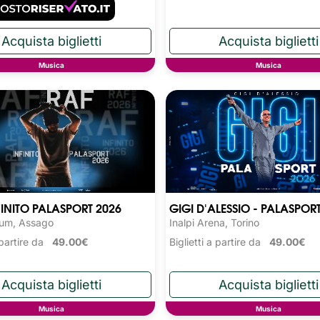
Musica
Musica
FINITO PALASPORT 2026
GIGI D'ALESSIO - PALASPOR
rum, Assago
Inalpi Arena, Torino
a partire da
49.00€
Biglietti a partire da
49.00€
Musica
Musica