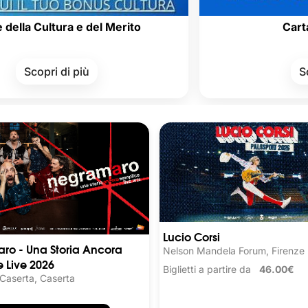
tura e del Merito
Carta del Doc
i di più
Scopri di pi
Lucio Corsi
ro - Una Storia Ancora
Nelson Mandela Forum, Firenze
 Live 2026
Biglietti a partire da
46.00€
 Caserta, Caserta