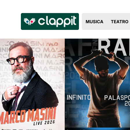
Clappit
MUSICA
TEATRO
biglietteria