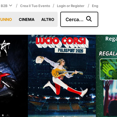
/
/
/
i B2B
Crea Il Tuo Evento
Login or Register
Eng
Cerca...
TUNNO
CINEMA
ALTRO