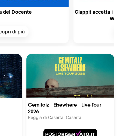
ente
Clappit accetta i Buoni Acquisto Sat
Welfare aziendale!
ù
Scopri di più
Gemitaiz - Elsewhere - Live Tour
2026
Reggia di Caserta, Caserta