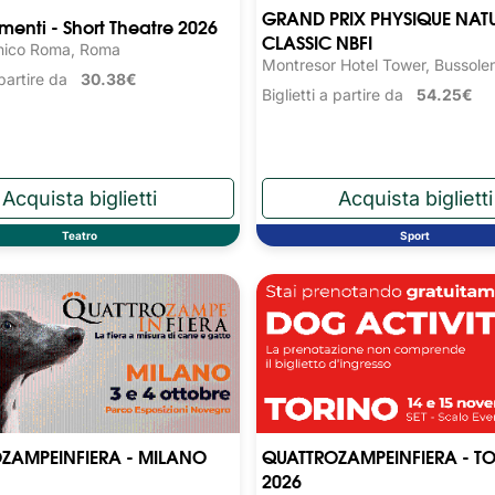
GRAND PRIX PHYSIQUE NAT
nti - Short Theatre 2026
CLASSIC NBFI
nico Roma, Roma
Montresor Hotel Tower, Bussole
a partire da
30.38€
Biglietti a partire da
54.25€
Teatro
Sport
ZAMPEINFIERA - MILANO
QUATTROZAMPEINFIERA - T
2026