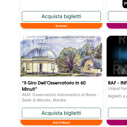
Summer
“Il Giro Dell’Osservatorio In 60
RAF - IN
Minuti”
Unipol Fo
INAF Osservatorio Astronomico di Brera -
Biglietti 
Sede di Merate, Merate
Arte E Musei