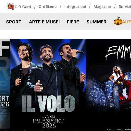
/
/
/
/
Chi Siamo
Integrazioni
Magazine
Serviz
Gift Card
AU
SPORT
ARTE E MUSEI
FIERE
SUMMER