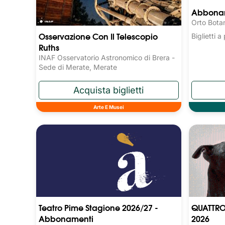
Abboname
Orto Bota
Osservazione Con Il Telescopio
Biglietti 
Ruths
INAF Osservatorio Astronomico di Brera -
Sede di Merate, Merate
Arte E Musei
Teatro Pime Stagione 2026/27 -
QUATTRO
Abbonamenti
2026