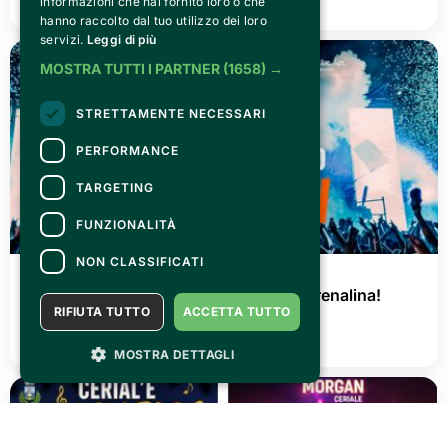
informazioni che hai fornito loro o che
hanno raccolto dal tuo utilizzo dei loro
servizi.
Leggi di più
MOSTRA TUTTI I PARTNER
(1658) →
STRETTAMENTE NECESSARI
PERFORMANCE
TARGETING
FUNZIONALITÀ
NON CLASSIFICATI
GIOVEDÌ 02 LUGLIO 2026
AGRISHOW 2026: tre giorni di pura adrenalina!
RIFIUTA TUTTO
ACCETTA TUTTO
LEGGI TUTTO
MOSTRA DETTAGLI