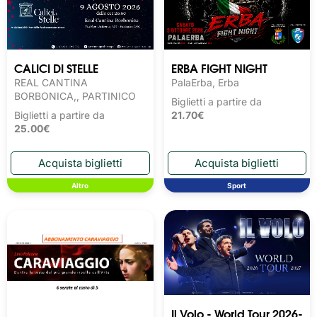
CALICI DI STELLE
ERBA FIGHT NIGHT
REAL CANTINA
PalaErba, Erba
BORBONICA,, PARTINICO
Biglietti a partire da
Biglietti a partire da
21.70€
25.00€
Altro
Sport
Il Volo - World Tour 2026-