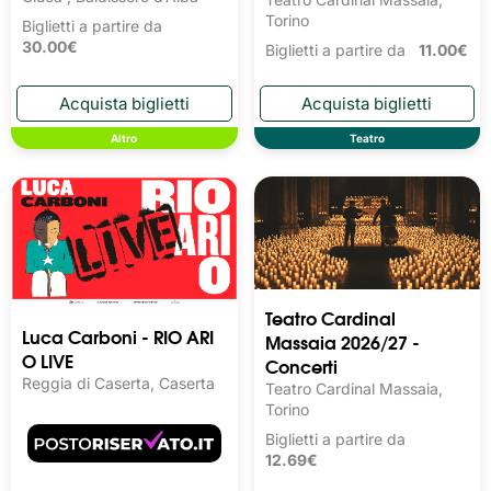
Torino
Biglietti a partire da
30.00€
Biglietti a partire da
11.00€
Altro
Teatro
Teatro Cardinal
Luca Carboni - RIO ARI
Massaia 2026/27 -
O LIVE
Concerti
Reggia di Caserta, Caserta
Teatro Cardinal Massaia,
Torino
Biglietti a partire da
12.69€