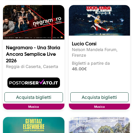
Lucio Corsi
Negramaro - Una Storia
Nelson Mandela Forum,
Ancora Semplice Live
Firenze
2026
Biglietti a partire da
Reggia di Caserta, Caserta
46.00€
Musica
Musica