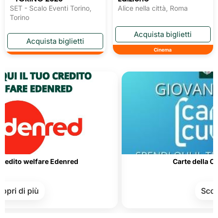
SET - Scalo Eventi Torino,
Alice nella città, Roma
Torino
Cinema
welfare Edenred
Carte della Cultura e d
più
Scopri di pi