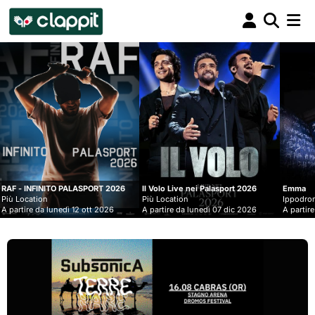
Clappit
biglietteria
SPORT 2026
Il Volo Live nei Palasport 2026
Emma
Più Location
Ippodromo Snai - San Siro
 ott 2026
A partire da lunedì 07 dic 2026
A partire da mercoledì 09 set 