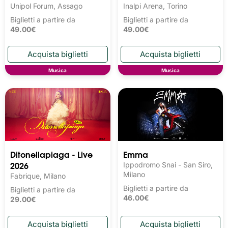
Unipol Forum, Assago
Inalpi Arena, Torino
Biglietti a partire da
Biglietti a partire da
49.00€
49.00€
Musica
Musica
Ditonellapiaga - Live
Emma
2026
Ippodromo Snai - San Siro,
Milano
Fabrique, Milano
Biglietti a partire da
Biglietti a partire da
46.00€
29.00€