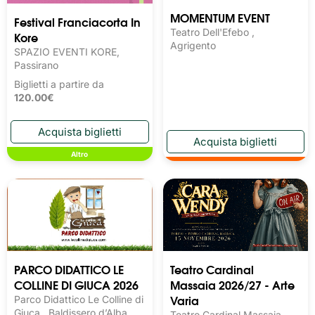
MOMENTUM EVENT
Festival Franciacorta In
Teatro Dell'Efebo ,
Kore
Agrigento
SPAZIO EVENTI KORE,
Passirano
Biglietti a partire da
120.00€
Altro
PARCO DIDATTICO LE
Teatro Cardinal
COLLINE DI GIUCA 2026
Massaia 2026/27 - Arte
Varia
Parco Didattico Le Colline di
Giuca , Baldissero d’Alba
Teatro Cardinal Massaia,