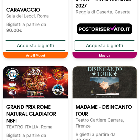
2027
CARAVAGGIO
Reggia di Caserta, Caserta
Sala dei Lecci, Roma
Biglietti a partire da
90.00€
Arte E Musei
Musica
GRAND PRIX ROME
MADAME - DISINCANTO
NATURAL GLADIATOR
TOUR
NBFI
Teatro Cartiere Carrara,
Firenze
TEATRO ITALIA, Roma
Biglietti a partire da
Biglietti a partire da