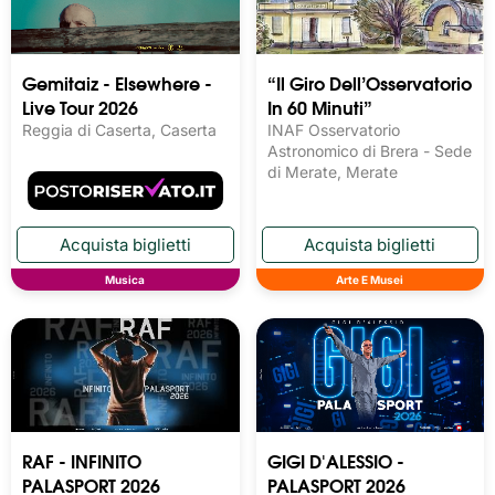
Gemitaiz - Elsewhere -
“Il Giro Dell’Osservatorio
Live Tour 2026
In 60 Minuti”
Reggia di Caserta, Caserta
INAF Osservatorio
Astronomico di Brera - Sede
di Merate, Merate
Musica
Arte E Musei
RAF - INFINITO
GIGI D'ALESSIO -
PALASPORT 2026
PALASPORT 2026