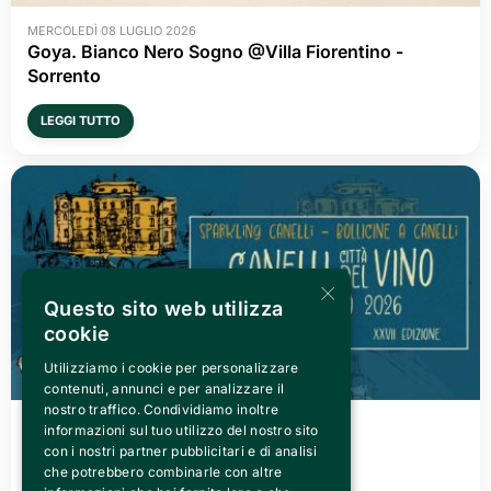
MERCOLEDÌ 08 LUGLIO 2026
Goya. Bianco Nero Sogno @Villa Fiorentino -
Sorrento
LEGGI TUTTO
×
Questo sito web utilizza
cookie
Utilizziamo i cookie per personalizzare
contenuti, annunci e per analizzare il
nostro traffico. Condividiamo inoltre
VENERDÌ 03 LUGLIO 2026
informazioni sul tuo utilizzo del nostro sito
Canelli città del Vino 2026
con i nostri partner pubblicitari e di analisi
che potrebbero combinarle con altre
LEGGI TUTTO