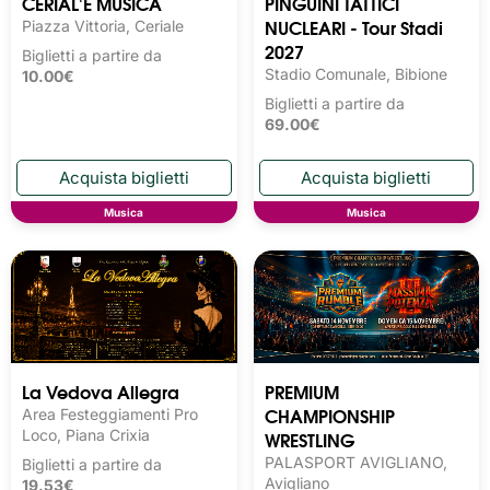
CERIAL'E MUSICA
PINGUINI TATTICI
NUCLEARI - Tour Stadi
Piazza Vittoria, Ceriale
2027
Biglietti a partire da
Stadio Comunale, Bibione
10.00€
Biglietti a partire da
69.00€
Musica
Musica
La Vedova Allegra
PREMIUM
CHAMPIONSHIP
Area Festeggiamenti Pro
Loco, Piana Crixia
WRESTLING
PALASPORT AVIGLIANO,
Biglietti a partire da
Avigliano
19.53€