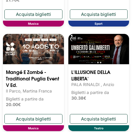
Musica
Sport
Mangé E Zombé -
L'ILLUSIONE DELLA
Traditional Puglia Event
LIBERTA'
V Ed.
PALA RINALDI , Anzio
Il Parco, Martina Franca
Biglietti a partire da
30.38€
Biglietti a partire da
20.00€
Musica
Teatro