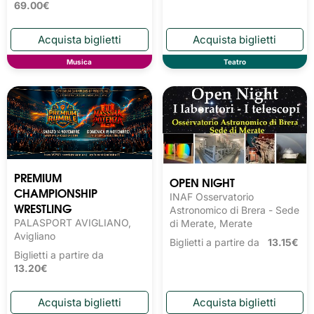
69.00€
Musica
Teatro
PREMIUM
OPEN NIGHT
CHAMPIONSHIP
INAF Osservatorio
WRESTLING
Astronomico di Brera - Sede
PALASPORT AVIGLIANO,
di Merate, Merate
Avigliano
Biglietti a partire da
13.15€
Biglietti a partire da
13.20€