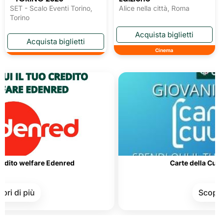
SET - Scalo Eventi Torino,
Alice nella città, Roma
Torino
Cinema
elfare Edenred
Carte della Cultura e de
iù
Scopri di più