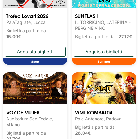
Trofeo Lovari 2026
SUNFLASH
PalaTagliate, Lucca
IL TORRICINO, LATERINA -
PERGINE V.NO
Biglietti a partire da
15.00€
Biglietti a partire da
27.12€
Sport
Summer
VOZ DE MUJER
WMT KOMBAT04
Auditorium San Fedele,
Pala Antenore, Padova
Milano
Biglietti a partire da
Biglietti a partire da
26.04€
21.70€