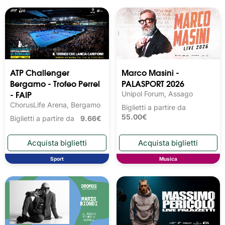
ATP Challenger
Marco Masini -
Bergamo - Trofeo Perrel
PALASPORT 2026
- FAIP
Unipol Forum, Assago
ChorusLife Arena, Bergamo
Biglietti a partire da
55.00€
Biglietti a partire da
9.66€
Sport
Musica