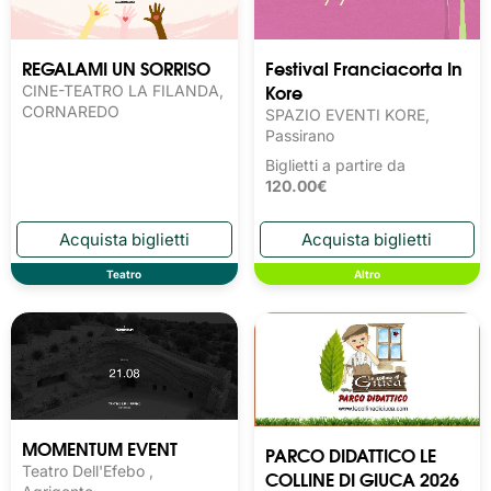
REGALAMI UN SORRISO
Festival Franciacorta In
Kore
CINE-TEATRO LA FILANDA,
CORNAREDO
SPAZIO EVENTI KORE,
Passirano
Biglietti a partire da
120.00€
Teatro
Altro
MOMENTUM EVENT
PARCO DIDATTICO LE
Teatro Dell'Efebo ,
COLLINE DI GIUCA 2026