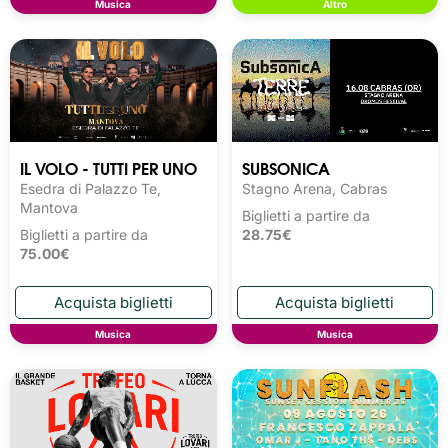
Musica
Altro
IL VOLO - TUTTI PER UNO
SUBSONICA
Esedra di Palazzo Te,
Stagno Arena, Cabras
Mantova
Biglietti a partire da
Biglietti a partire da
28.75€
75.00€
Musica
Musica