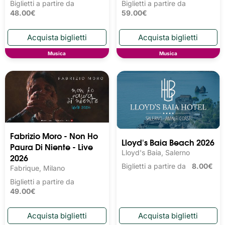
Biglietti a partire da
Biglietti a partire da
48.00€
59.00€
Musica
Musica
Fabrizio Moro - Non Ho
Lloyd's Baia Beach 2026
Paura Di Niente - Live
Lloyd's Baia, Salerno
2026
Biglietti a partire da
8.00€
Fabrique, Milano
Biglietti a partire da
49.00€