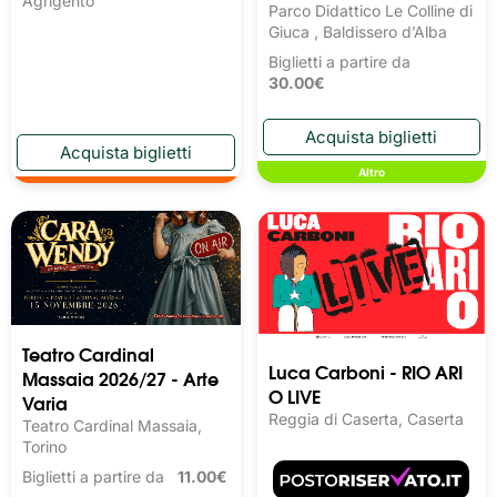
Agrigento
Parco Didattico Le Colline di
Giuca , Baldissero d’Alba
Biglietti a partire da
30.00€
Altro
Teatro Cardinal
Luca Carboni - RIO ARI
Massaia 2026/27 - Arte
O LIVE
Varia
Reggia di Caserta, Caserta
Teatro Cardinal Massaia,
Torino
Biglietti a partire da
11.00€