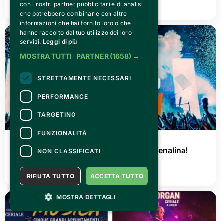
con i nostri partner pubblicitari e di analisi
LEGGI TUTTO
che potrebbero combinarle con altre
informazioni che hai fornito loro o che
hanno raccolto dal tuo utilizzo dei loro
servizi.
Leggi di più
MOSTRA TUTTI I PARTNER
(1658) →
STRETTAMENTE NECESSARI
PERFORMANCE
TARGETING
FUNZIONALITÀ
GIOVEDÌ 02 LUGLIO 2026
AGRISHOW 2026: tre giorni di pura adrenalina!
NON CLASSIFICATI
LEGGI TUTTO
RIFIUTA TUTTO
ACCETTA TUTTO
MOSTRA DETTAGLI