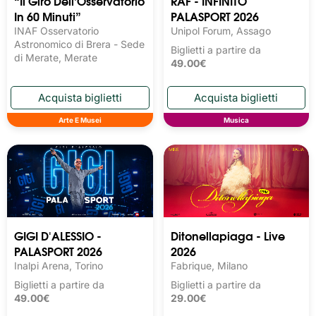
“Il Giro Dell’Osservatorio
RAF - INFINITO
In 60 Minuti”
PALASPORT 2026
INAF Osservatorio
Unipol Forum, Assago
Astronomico di Brera - Sede
Biglietti a partire da
di Merate, Merate
49.00€
Arte E Musei
Musica
GIGI D'ALESSIO -
Ditonellapiaga - Live
PALASPORT 2026
2026
Inalpi Arena, Torino
Fabrique, Milano
Biglietti a partire da
Biglietti a partire da
49.00€
29.00€