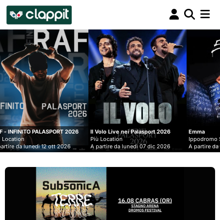
Clappit
biglietteria
ORT 2026
Il Volo Live nei Palasport 2026
Emma
Più Location
Ippodromo Snai - San Siro
t 2026
A partire da lunedì 07 dic 2026
A partire da mercoledì 09 set 202