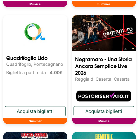
Musica
Summer
Quadrifoglio Lido
Negramaro - Una Storia
Quadrifoglio, Pontecagnano
Ancora Semplice Live
2026
Biglietti a partire da
4.00€
Reggia di Caserta, Caserta
Summer
Musica