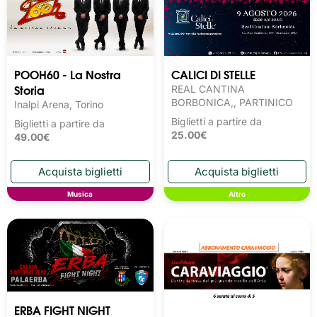
POOH60 - La Nostra
CALICI DI STELLE
Storia
REAL CANTINA
BORBONICA,, PARTINICO
Inalpi Arena, Torino
Biglietti a partire da
Biglietti a partire da
25.00€
49.00€
Musica
Altro
ERBA FIGHT NIGHT