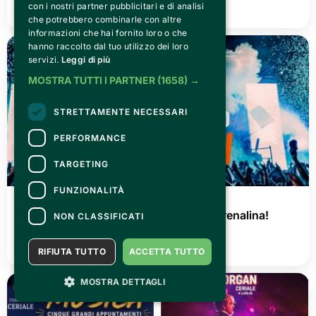
con i nostri partner pubblicitari e di analisi
LEGGI TUTTO
che potrebbero combinarle con altre
informazioni che hai fornito loro o che
hanno raccolto dal tuo utilizzo dei loro
servizi.
Leggi di più
MOSTRA TUTTI I PARTNER
(1658) →
STRETTAMENTE NECESSARI
PERFORMANCE
TARGETING
FUNZIONALITÀ
GIOVEDÌ 02 LUGLIO 2026
AGRISHOW 2026: tre giorni di pura adrenalina!
NON CLASSIFICATI
LEGGI TUTTO
RIFIUTA TUTTO
ACCETTA TUTTO
MOSTRA DETTAGLI