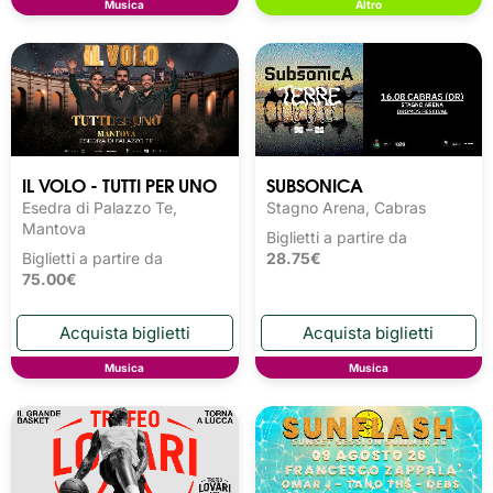
Musica
Altro
IL VOLO - TUTTI PER UNO
SUBSONICA
Esedra di Palazzo Te,
Stagno Arena, Cabras
Mantova
Biglietti a partire da
Biglietti a partire da
28.75€
75.00€
Musica
Musica