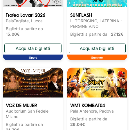
Trofeo Lovari 2026
SUNFLASH
PalaTagliate, Lucca
IL TORRICINO, LATERINA -
PERGINE V.NO
Biglietti a partire da
15.00€
Biglietti a partire da
27.12€
Sport
Summer
VOZ DE MUJER
WMT KOMBAT04
Auditorium San Fedele,
Pala Antenore, Padova
Milano
Biglietti a partire da
Biglietti a partire da
26.04€
21.70€