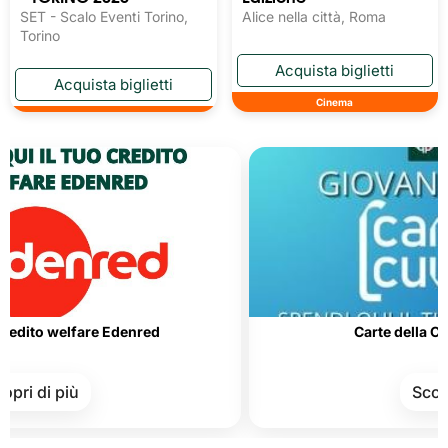
SET - Scalo Eventi Torino,
Alice nella città, Roma
Torino
Cinema
elfare Edenred
Carte della Cultura e d
più
Scopri di più