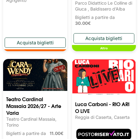
Agrigento
Parco Didattico Le Colline di
Giuca , Baldissero d’Alba
Biglietti a partire da
30.00€
Altro
Teatro Cardinal
Luca Carboni - RIO ARI
Massaia 2026/27 - Arte
O LIVE
Varia
Reggia di Caserta, Caserta
Teatro Cardinal Massaia,
Torino
Biglietti a partire da
11.00€