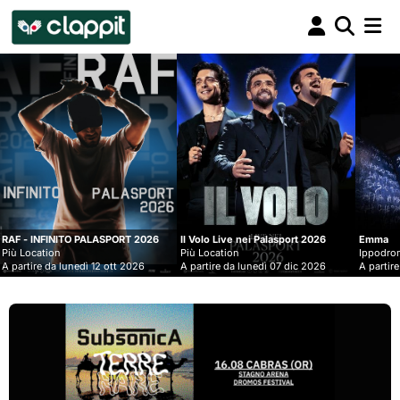
Clappit
biglietteria
SPORT 2026
Il Volo Live nei Palasport 2026
Emma
Più Location
Ippodromo Snai - San Siro
ott 2026
A partire da lunedì 07 dic 2026
A partire da mercoledì 09 set 2