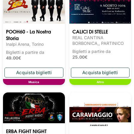
POOH60 - La Nostra
CALICI DI STELLE
Storia
REAL CANTINA
BORBONICA,, PARTINICO
Inalpi Arena, Torino
Biglietti a partire da
Biglietti a partire da
25.00€
49.00€
Musica
Altro
ERBA FIGHT NIGHT