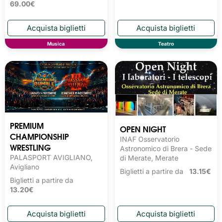
69.00€
Musica
Teatro
PREMIUM
OPEN NIGHT
CHAMPIONSHIP
INAF Osservatorio
WRESTLING
Astronomico di Brera - Sede
PALASPORT AVIGLIANO,
di Merate, Merate
Avigliano
Biglietti a partire da
13.15€
Biglietti a partire da
13.20€