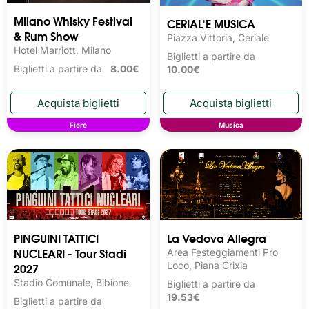
Milano Whisky Festival 
CERIAL'E MUSICA
& Rum Show
Piazza Vittoria, Ceriale
Hotel Marriott, Milano
Biglietti a partire da
Biglietti a partire da
8.00€
10.00€
Fiere
Musica
PINGUINI TATTICI
La Vedova Allegra
NUCLEARI - Tour Stadi
Area Festeggiamenti Pro
2027
Loco, Piana Crixia
Stadio Comunale, Bibione
Biglietti a partire da
19.53€
Biglietti a partire da