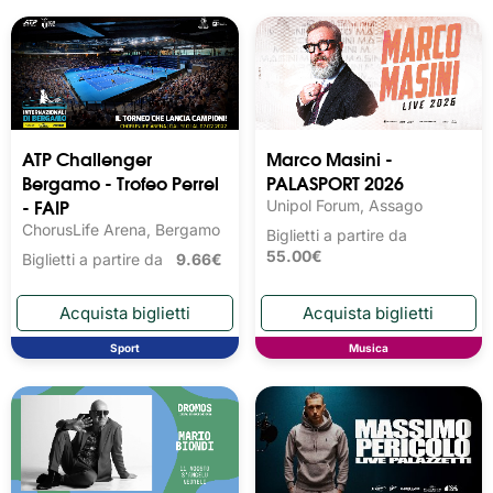
ATP Challenger
Marco Masini -
Bergamo - Trofeo Perrel
PALASPORT 2026
- FAIP
Unipol Forum, Assago
ChorusLife Arena, Bergamo
Biglietti a partire da
55.00€
Biglietti a partire da
9.66€
Sport
Musica