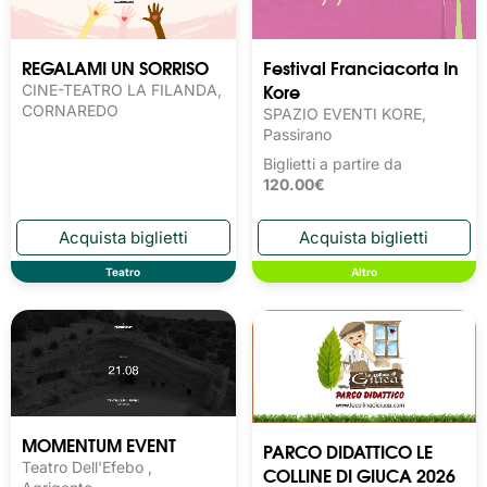
REGALAMI UN SORRISO
Festival Franciacorta In
Kore
CINE-TEATRO LA FILANDA,
CORNAREDO
SPAZIO EVENTI KORE,
Passirano
Biglietti a partire da
120.00€
Teatro
Altro
MOMENTUM EVENT
PARCO DIDATTICO LE
Teatro Dell'Efebo ,
COLLINE DI GIUCA 2026