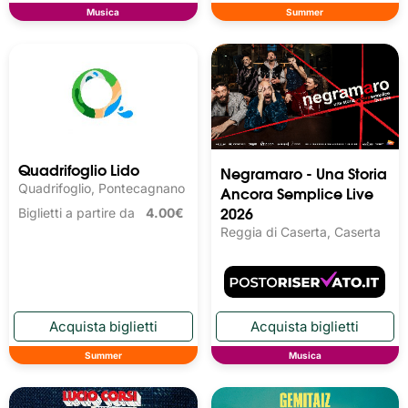
Musica
Summer
Quadrifoglio Lido
Negramaro - Una Storia
Quadrifoglio, Pontecagnano
Ancora Semplice Live
2026
Biglietti a partire da
4.00€
Reggia di Caserta, Caserta
Summer
Musica