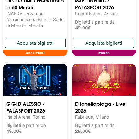
“Il Giro Dell’Osservatorio
RAF - INFINITO
In 60 Minuti”
PALASPORT 2026
INAF Osservatorio
Unipol Forum, Assago
Astronomico di Brera - Sede
Biglietti a partire da
di Merate, Merate
49.00€
Arte E Musei
Musica
GIGI D'ALESSIO -
Ditonellapiaga - Live
PALASPORT 2026
2026
Inalpi Arena, Torino
Fabrique, Milano
Biglietti a partire da
Biglietti a partire da
49.00€
29.00€