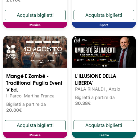
Musica
Sport
Mangé E Zombé -
L'ILLUSIONE DELLA
Traditional Puglia Event
LIBERTA'
V Ed.
PALA RINALDI , Anzio
Il Parco, Martina Franca
Biglietti a partire da
30.38€
Biglietti a partire da
20.00€
Musica
Teatro