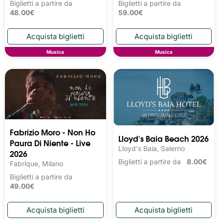
Biglietti a partire da
Biglietti a partire da
48.00€
59.00€
Musica
Musica
Fabrizio Moro - Non Ho
Lloyd's Baia Beach 2026
Paura Di Niente - Live
Lloyd's Baia, Salerno
2026
Biglietti a partire da
8.00€
Fabrique, Milano
Biglietti a partire da
49.00€