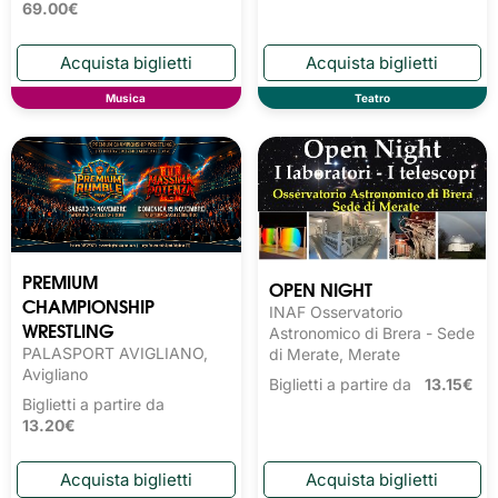
69.00€
Musica
Teatro
PREMIUM
OPEN NIGHT
CHAMPIONSHIP
INAF Osservatorio
WRESTLING
Astronomico di Brera - Sede
PALASPORT AVIGLIANO,
di Merate, Merate
Avigliano
Biglietti a partire da
13.15€
Biglietti a partire da
13.20€