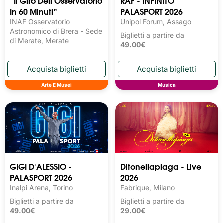
“Il Giro Dell’Osservatorio
RAF - INFINITO
In 60 Minuti”
PALASPORT 2026
INAF Osservatorio
Unipol Forum, Assago
Astronomico di Brera - Sede
Biglietti a partire da
di Merate, Merate
49.00€
Arte E Musei
Musica
GIGI D'ALESSIO -
Ditonellapiaga - Live
PALASPORT 2026
2026
Inalpi Arena, Torino
Fabrique, Milano
Biglietti a partire da
Biglietti a partire da
49.00€
29.00€