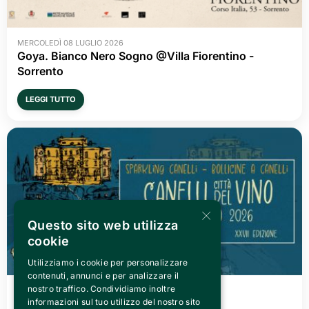
MERCOLEDÌ 08 LUGLIO 2026
Goya. Bianco Nero Sogno @Villa Fiorentino -
Sorrento
LEGGI TUTTO
×
Questo sito web utilizza
cookie
Utilizziamo i cookie per personalizzare
contenuti, annunci e per analizzare il
nostro traffico. Condividiamo inoltre
VENERDÌ 03 LUGLIO 2026
informazioni sul tuo utilizzo del nostro sito
Canelli città del Vino 2026