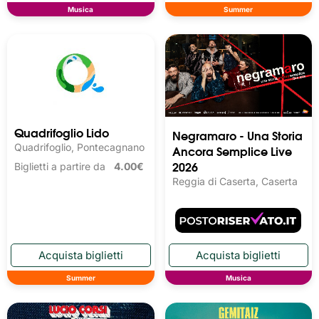
Musica
Summer
Quadrifoglio Lido
Negramaro - Una Storia
Quadrifoglio, Pontecagnano
Ancora Semplice Live
2026
Biglietti a partire da
4.00€
Reggia di Caserta, Caserta
Summer
Musica