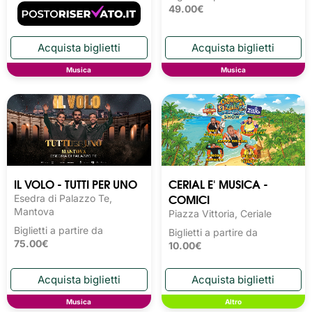
49.00€
Musica
Musica
IL VOLO - TUTTI PER UNO
CERIAL E' MUSICA -
COMICI
Esedra di Palazzo Te,
Mantova
Piazza Vittoria, Ceriale
Biglietti a partire da
Biglietti a partire da
75.00€
10.00€
Musica
Altro