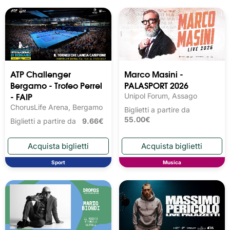
ATP Challenger
Marco Masini -
Bergamo - Trofeo Perrel
PALASPORT 2026
- FAIP
Unipol Forum, Assago
ChorusLife Arena, Bergamo
Biglietti a partire da
55.00€
Biglietti a partire da
9.66€
Sport
Musica