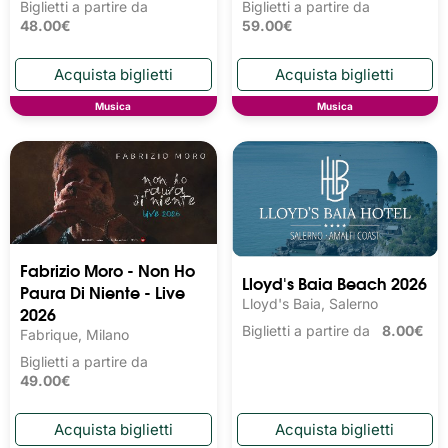
Biglietti a partire da
Biglietti a partire da
48.00€
59.00€
Musica
Musica
Fabrizio Moro - Non Ho
Lloyd's Baia Beach 2026
Paura Di Niente - Live
Lloyd's Baia, Salerno
2026
Biglietti a partire da
8.00€
Fabrique, Milano
Biglietti a partire da
49.00€