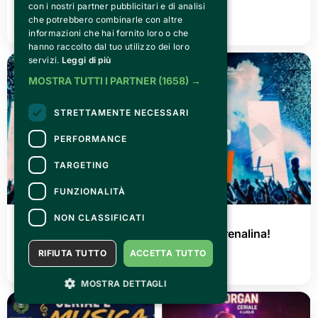
con i nostri partner pubblicitari e di analisi
che potrebbero combinarle con altre
LEGGI TUTTO
informazioni che hai fornito loro o che
hanno raccolto dal tuo utilizzo dei loro
servizi.
Leggi di più
MOSTRA TUTTI I PARTNER
(1658) →
STRETTAMENTE NECESSARI
PERFORMANCE
TARGETING
FUNZIONALITÀ
NON CLASSIFICATI
GIOVEDÌ 02 LUGLIO 2026
AGRISHOW 2026: tre giorni di pura adrenalina!
RIFIUTA TUTTO
ACCETTA TUTTO
LEGGI TUTTO
MOSTRA DETTAGLI