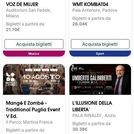
VOZ DE MUJER
WMT KOMBAT04
Auditorium San Fedele,
Pala Antenore, Padova
Milano
Biglietti a partire da
Biglietti a partire da
26.04€
21.70€
Musica
Sport
Mangé E Zombé -
L'ILLUSIONE DELLA
Traditional Puglia Event
LIBERTA'
V Ed.
PALA RINALDI , Anzio
Il Parco, Martina Franca
Biglietti a partire da
30.38€
Biglietti a partire da