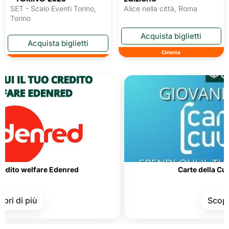
SET - Scalo Eventi Torino,
Alice nella città, Roma
Torino
Cinema
elfare Edenred
Carte della Cultura e de
iù
Scopri di più