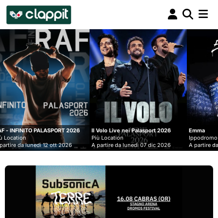
Clappit
biglietteria
ORT 2026
Il Volo Live nei Palasport 2026
Emma
Più Location
Ippodromo Snai - San Siro
t 2026
A partire da lunedì 07 dic 2026
A partire da mercoledì 09 set 202