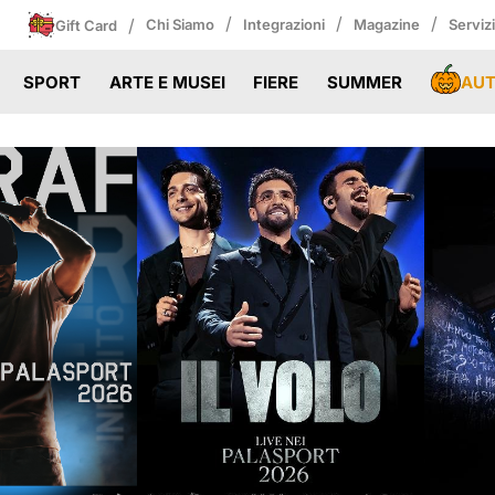
/
/
/
/
Chi Siamo
Integrazioni
Magazine
Serviz
Gift Card
AU
SPORT
ARTE E MUSEI
FIERE
SUMMER