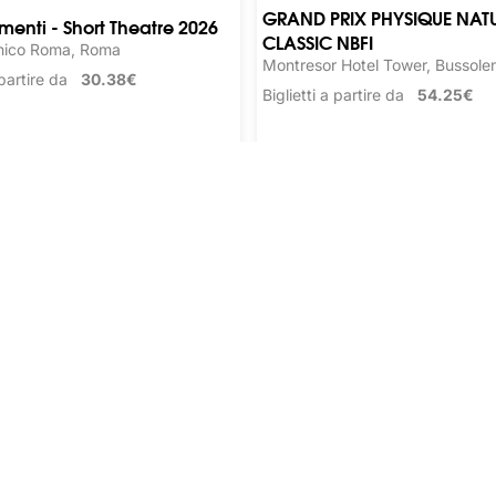
GRAND PRIX PHYSIQUE NAT
nti - Short Theatre 2026
CLASSIC NBFI
nico Roma, Roma
Montresor Hotel Tower, Bussole
a partire da
30.38€
Biglietti a partire da
54.25€
Teatro
Sport