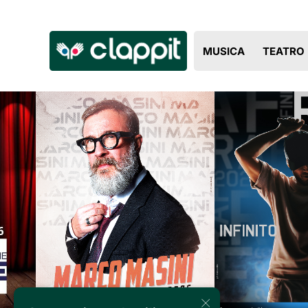
Clappit
MUSICA
TEATRO
biglietteria
×