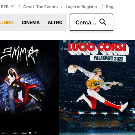
/
/
/
i B2B
Crea Il Tuo Evento
Login or Register
Eng
Cerca...
TUNNO
CINEMA
ALTRO