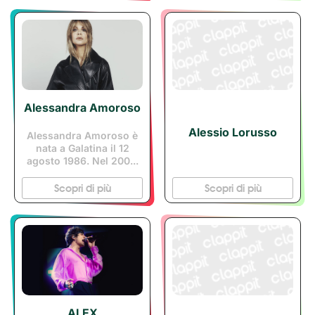
Alessandra Amoroso
Alessio Lorusso
Alessandra Amoroso è
nata a Galatina il 12
agosto 1986. Nel 200...
Scopri di più
Scopri di più
ALEX