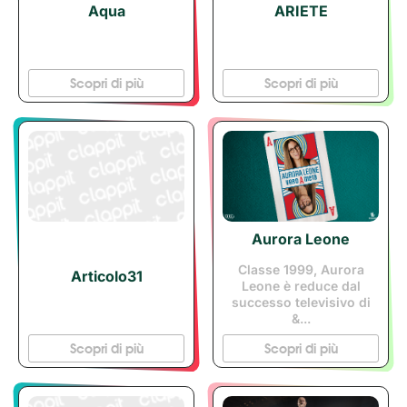
Aqua
ARIETE
Scopri di più
Scopri di più
Aurora Leone
Classe 1999, Aurora
Articolo31
Leone è reduce dal
successo televisivo di
&...
Scopri di più
Scopri di più