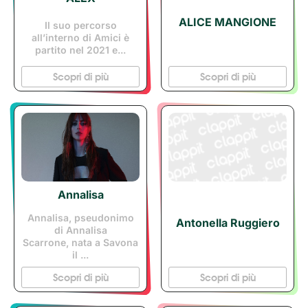
ALICE MANGIONE
Il suo percorso
all’interno di Amici è
partito nel 2021 e...
Scopri di più
Scopri di più
Annalisa
Annalisa, pseudonimo
Antonella Ruggiero
di Annalisa
Scarrone, nata a Savona
il ...
Scopri di più
Scopri di più