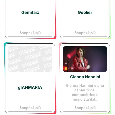
Gemitaiz
Geolier
Scopri di più
Scopri di più
Gianna Nannini
Gianna Nannini è una
gIANMARIA
cantautrice,
compositrice e
musicista ital...
Scopri di più
Scopri di più