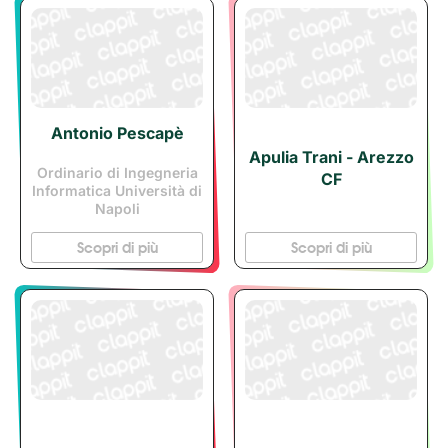
Antonio Pescapè
Apulia Trani - Arezzo
Ordinario di Ingegneria
CF
Informatica Università di
Napoli
Scopri di più
Scopri di più