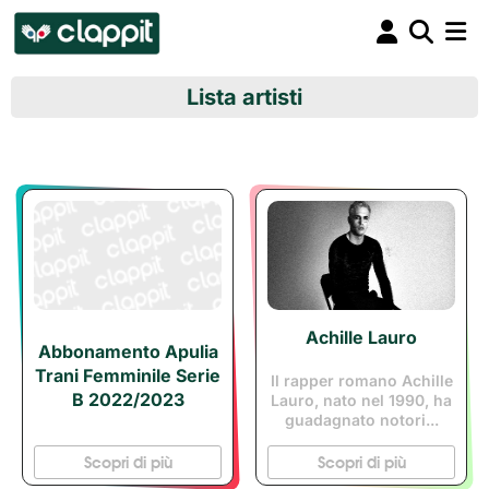
Lista artisti
Achille Lauro
Abbonamento Apulia
Trani Femminile Serie
Il rapper romano Achille 
B 2022/2023
Lauro, nato nel 1990, ha
guadagnato notori...
Scopri di più
Scopri di più