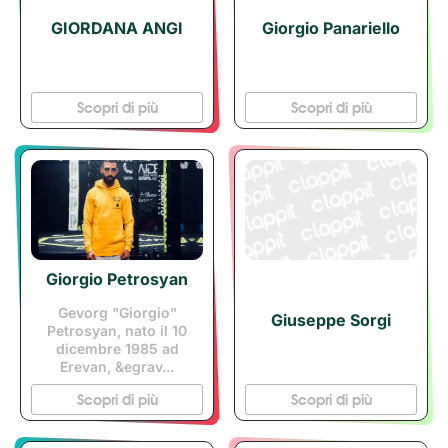
GIORDANA ANGI
Giorgio Panariello
Scopri di più
Scopri di più
Giorgio Petrosyan
Gevorg "Giorgio"
Giuseppe Sorgi
Petrosyan, nato il 10
dicembre 1985 ad
Erevan, &egrav...
Scopri di più
Scopri di più