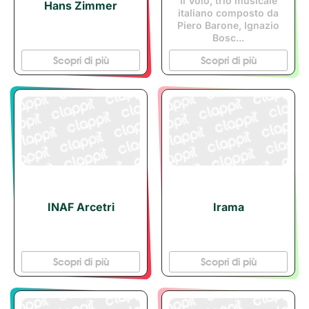
Il Volo, trio musicale
Hans Zimmer
italiano composto da
Piero Barone, Ignazio
Bosc...
Scopri di più
Scopri di più
INAF Arcetri
Irama
Scopri di più
Scopri di più