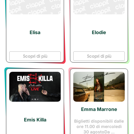
Elisa
Elodie
Scopri di più
Scopri di più
Emma Marrone
Emis Killa
Biglietti disponibili dalle
ore 11.00 di mercoledì
30 agostoDa ...