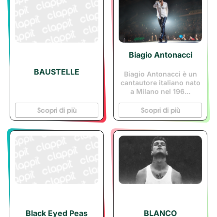
Biagio Antonacci
BAUSTELLE
Biagio Antonacci è un
cantautore italiano nato
a Milano nel 196...
Scopri di più
Scopri di più
Black Eyed Peas
BLANCO