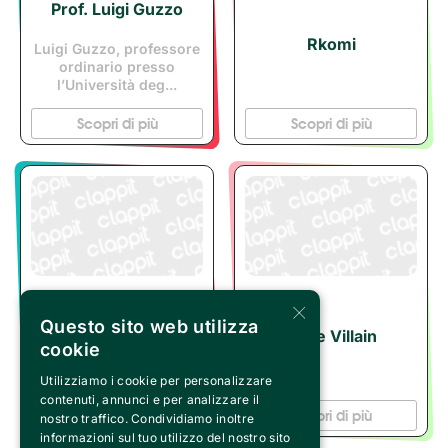
Prof. Luigi Guzzo
Rkomi
Luigi Guzzo, professore
ordinario presso
l’Università deg...
Scopri di più
Scopri di più
×
ROBERTO
Questo sito web utilizza
Rose Villain
VECCHIONI
cookie
Utilizziamo i cookie per personalizzare
contenuti, annunci e per analizzare il
Scopri di più
Scopri di più
nostro traffico. Condividiamo inoltre
informazioni sul tuo utilizzo del nostro sito