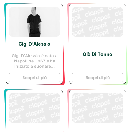
Gigi D'Alessio
Giò Di Tonno
Gigi D'Alessio è nato a
Napoli nel 1967 e ha
iniziato a suonare...
Scopri di più
Scopri di più