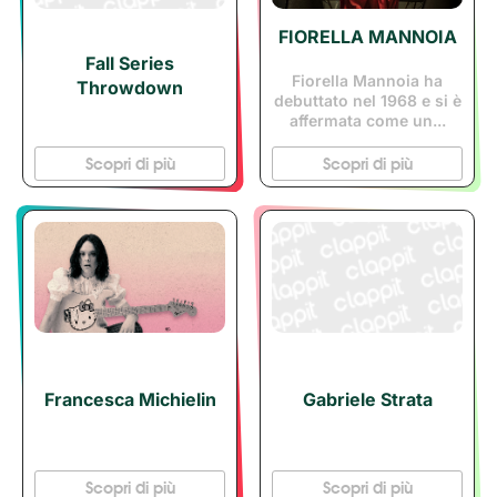
FIORELLA MANNOIA
Fall Series
Fiorella Mannoia ha
Throwdown
debuttato nel 1968 e si è
affermata come un...
Scopri di più
Scopri di più
Francesca Michielin
Gabriele Strata
Scopri di più
Scopri di più