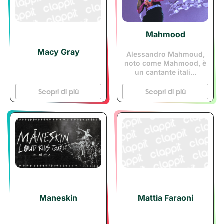
Mahmood
Macy Gray
Alessandro Mahmoud,
noto come Mahmood, è
un cantante itali...
Scopri di più
Scopri di più
Maneskin
Mattia Faraoni