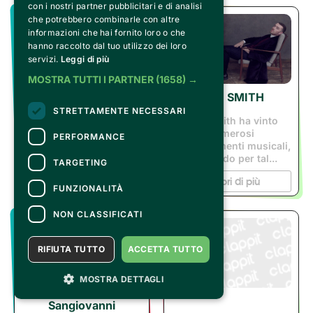
con i nostri partner pubblicitari e di analisi
che potrebbero combinarle con altre
informazioni che hai fornito loro o che
hanno raccolto dal tuo utilizzo dei loro
servizi.
Leggi di più
MOSTRA TUTTI I PARTNER
(1658) →
SAM SMITH
STRETTAMENTE NECESSARI
Sam Smith ha vinto
SALMO
numerosi
PERFORMANCE
riconoscimenti musicali,
ottenendo per tal...
TARGETING
Scopri di più
Scopri di più
FUNZIONALITÀ
NON CLASSIFICATI
RIFIUTA TUTTO
ACCETTA TUTTO
MOSTRA DETTAGLI
Sangiovanni